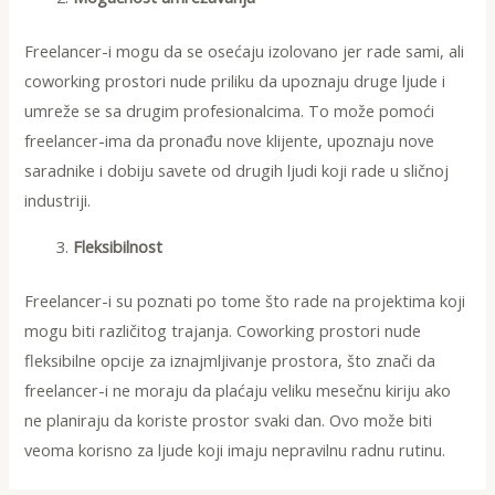
Freelancer-i mogu da se osećaju izolovano jer rade sami, ali
coworking prostori nude priliku da upoznaju druge ljude i
umreže se sa drugim profesionalcima. To može pomoći
freelancer-ima da pronađu nove klijente, upoznaju nove
saradnike i dobiju savete od drugih ljudi koji rade u sličnoj
industriji.
Fleksibilnost
Freelancer-i su poznati po tome što rade na projektima koji
mogu biti različitog trajanja. Coworking prostori nude
fleksibilne opcije za iznajmljivanje prostora, što znači da
freelancer-i ne moraju da plaćaju veliku mesečnu kiriju ako
ne planiraju da koriste prostor svaki dan. Ovo može biti
veoma korisno za ljude koji imaju nepravilnu radnu rutinu.