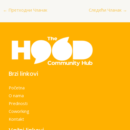
←
Претходни Чланак
Следећи Чланак
→
Brzi linkovi
Početna
O nama
Prednosti
Coworking
Kontakt