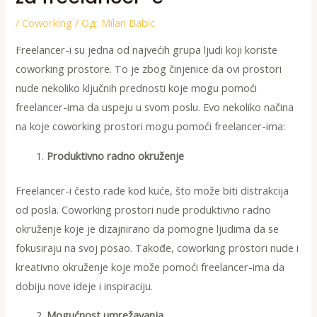
/
Coworking
/ Од:
Milan Babic
Freelancer-i su jedna od najvećih grupa ljudi koji koriste
coworking prostore. To je zbog činjenice da ovi prostori
nude nekoliko ključnih prednosti koje mogu pomoći
freelancer-ima da uspeju u svom poslu. Evo nekoliko načina
na koje coworking prostori mogu pomoći freelancer-ima:
Produktivno radno okruženje
Freelancer-i često rade kod kuće, što može biti distrakcija
od posla. Coworking prostori nude produktivno radno
okruženje koje je dizajnirano da pomogne ljudima da se
fokusiraju na svoj posao. Takođe, coworking prostori nude i
kreativno okruženje koje može pomoći freelancer-ima da
dobiju nove ideje i inspiraciju.
Mogućnost umrežavanja