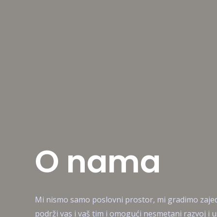
Пређи
на
садржај
O nama
Mi nismo samo poslovni prostor, mi gradimo zajed
podrži vas i vaš tim i omogući nesmetani razvoj i 