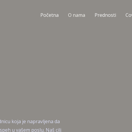
Početna
O nama
Prednosti
Co
nicu koja je napravljena da
uspeh u vašem poslu. Naš cilj