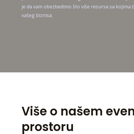
je da vam obezbedimo što više resursa sa kojima b
vašeg biznisa.
Više o našem even
prostoru