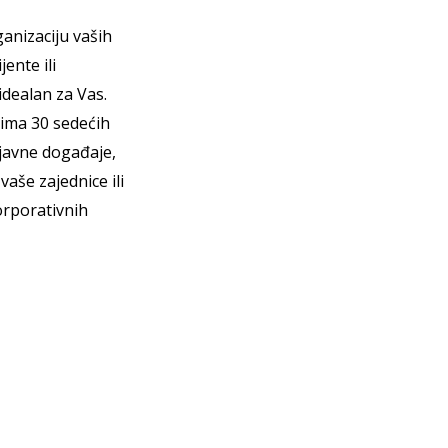
nizaciju vaših
ente ili
idealan za Vas.
 ima 30 sedećih
 javne događaje,
aše zajednice ili
orporativnih