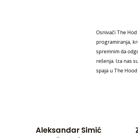
Osnivači The Hod 
programiranja, kre
spremnim da odgo
rešenja. Iza nas su
spaja u The Hood
Aleksandar Simić