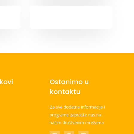
nkovi
Ostanimo u
kontaktu
Za sve dodatne informacije i
programe zapratite nas na
našim društvenim mrežama