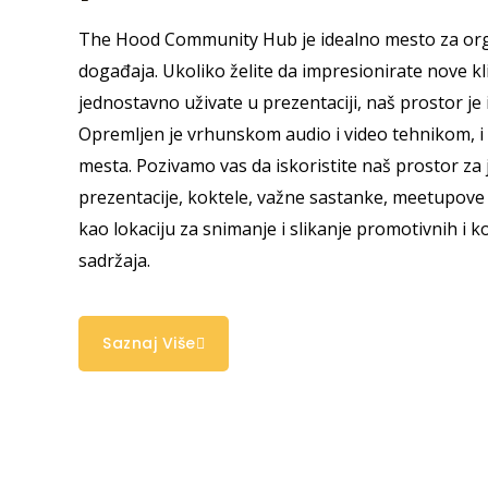
The Hood Community Hub je idealno mesto za orga
događaja. Ukoliko želite da impresionirate nove klij
jednostavno uživate u prezentaciji, naš prostor je 
Opremljen je vrhunskom audio i video tehnikom, i
mesta. Pozivamo vas da iskoristite naš prostor za
prezentacije, koktele, važne sastanke, meetupove v
kao lokaciju za snimanje i slikanje promotivnih i k
sadržaja.
Saznaj Više