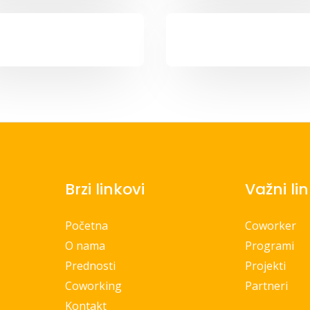
Brzi linkovi
Važni li
Početna
Coworker
O nama
Programi
Prednosti
Projekti
Coworking
Partneri
Kontakt