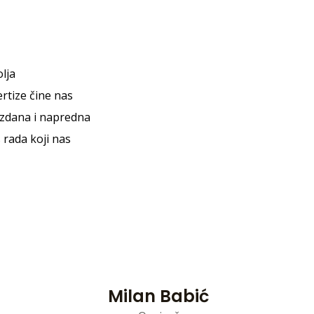
lja
rtize čine nas
zdana i napredna
s rada koji nas
Milan Babić