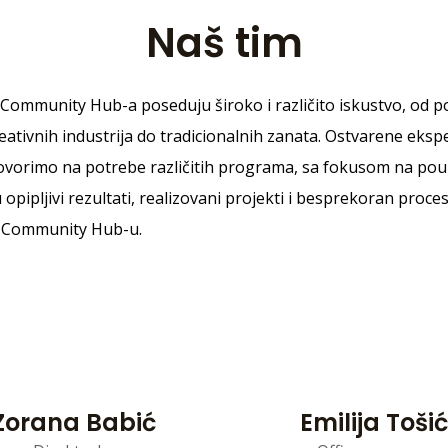
Naš tim
Community Hub-a poseduju široko i različito iskustvo, od po
ativnih industrija do tradicionalnih zanata. Ostvarene ekspe
vorimo na potrebe različitih programa, sa fokusom na pou
 opipljivi rezultati, realizovani projekti i besprekoran proce
 Community Hub-u.
Zorana Babić
Emilija Tošić