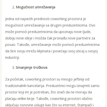
Mogućnost umrežavanja
Jedna od najvećih prednosti coworking prostora je
mogućnost umrežavanja sa drugim preduzetnicima. Ovo
može pomoći preduzetnicima da upoznaju nove ljude,
dobiju nove ideje i možda čak pronađu nove partnere za
posao. Takođe, umrežavanje može pomoći preduzetnicima
da šire svoju mrežu klijenata i povećaju svoj uticaj u svojoj
industriji.
Smanjenje troškova
Za početak, coworking prostori su mnogo jeftiniji od
tradicionalnih kancelarija. Preduzetnici mogu iznajmiti samo
prostor koji im je potreban, što znači da ne moraju da
plaćaju velike kirije. Takođe, coworking prostori obično
uključuju osnovne usluge kao što su internet, štampači i