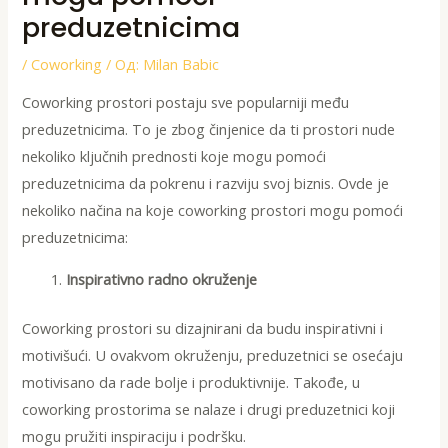
preduzetnicima
/
Coworking
/ Од:
Milan Babic
Coworking prostori postaju sve popularniji među
preduzetnicima. To je zbog činjenice da ti prostori nude
nekoliko ključnih prednosti koje mogu pomoći
preduzetnicima da pokrenu i razviju svoj biznis. Ovde je
nekoliko načina na koje coworking prostori mogu pomoći
preduzetnicima:
Inspirativno radno okruženje
Coworking prostori su dizajnirani da budu inspirativni i
motivišući. U ovakvom okruženju, preduzetnici se osećaju
motivisano da rade bolje i produktivnije. Takođe, u
coworking prostorima se nalaze i drugi preduzetnici koji
mogu pružiti inspiraciju i podršku.