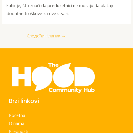
kuhinje, što znači da preduzetnici ne moraju da plaćaju
dodatne troškove za ove stvari.
Следећи Чланак
→
Brzi linkovi
Početna
O nama
Prednosti