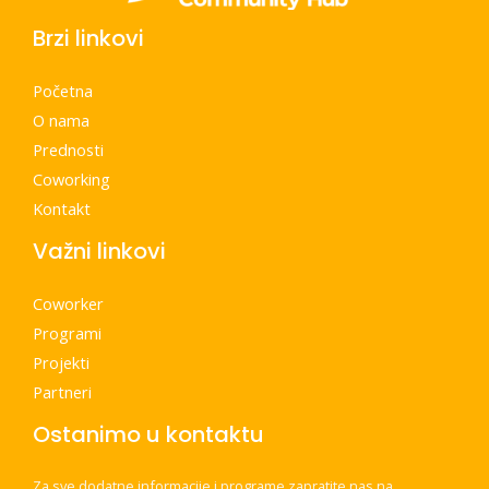
Brzi linkovi
Početna
O nama
Prednosti
Coworking
Kontakt
Važni linkovi
Coworker
Programi
Projekti
Partneri
Ostanimo u kontaktu
Za sve dodatne informacije i programe zapratite nas na