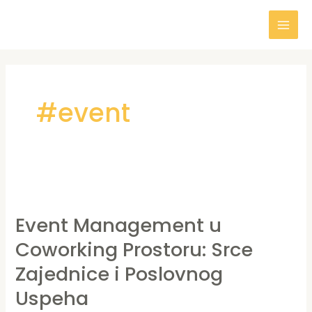
Пређи
Mai
на
Men
садржај
#event
Event
Management
Event Management u
u
Coworking Prostoru: Srce
Coworking
Prostoru:
Zajednice i Poslovnog
Srce
Uspeha
Zajednice