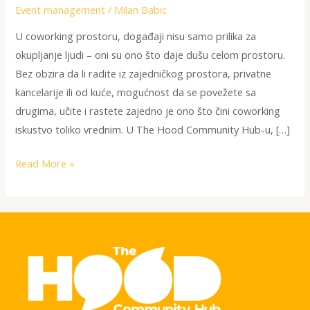
i
Event management
/
Milan Babic
Poslovnog
U coworking prostoru, događaji nisu samo prilika za
Uspeha
okupljanje ljudi – oni su ono što daje dušu celom prostoru.
Bez obzira da li radite iz zajedničkog prostora, privatne
kancelarije ili od kuće, mogućnost da se povežete sa
drugima, učite i rastete zajedno je ono što čini coworking
iskustvo toliko vrednim. U The Hood Community Hub-u, […]
Read More »